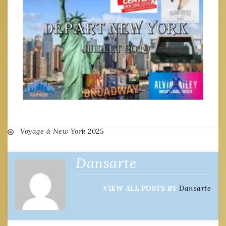
Navigation
Voyage à New York 2025
de
Dansarte
l’article
VIEW ALL POSTS BY
Dansarte