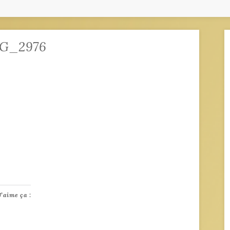
G_2976
J’aime ça :