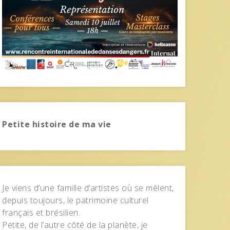
Petite histoire de ma vie
Je viens d’une famille d’artistes où se mêlent,
depuis toujours, le patrimoine culturel
français et brésilien.
Petite, de l’autre côté de la planète, je