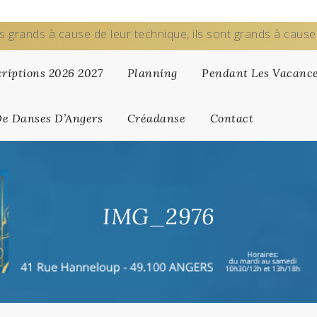
s grands à cause de leur technique, ils sont grands à caus
criptions 2026 2027
Planning
Pendant Les Vacanc
De Danses D’Angers
Créadanse
Contact
IMG_2976