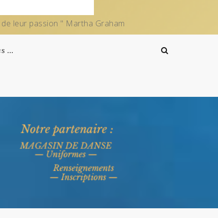
e de leur passion " Martha Graham
es …