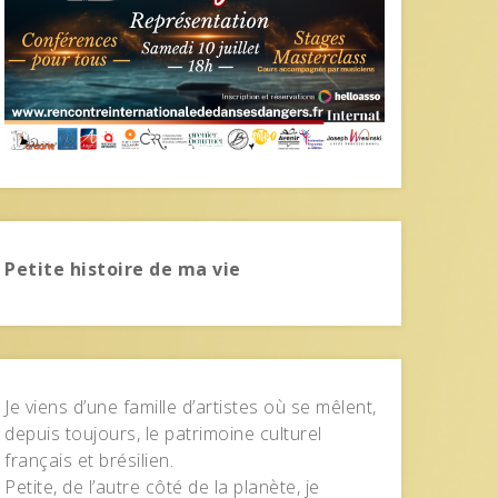
Petite histoire de ma vie
Je viens d’une famille d’artistes où se mêlent,
depuis toujours, le patrimoine culturel
français et brésilien.
Petite, de l’autre côté de la planète, je