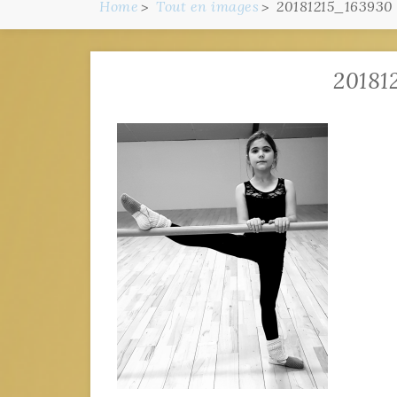
Home
Tout en images
20181215_163930
20181