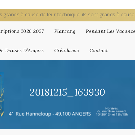
s grands à cause de leur technique, ils sont grands à caus
criptions 2026 2027
Planning
Pendant Les Vacanc
De Danses D’Angers
Créadanse
Contact
20181215_163930