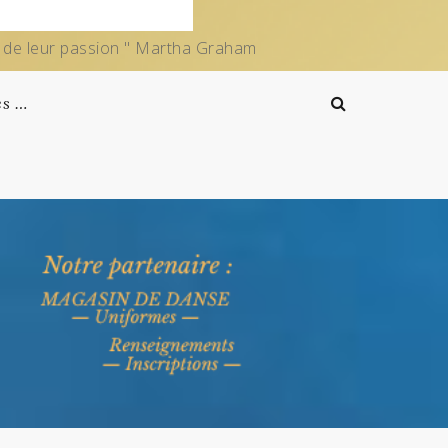
e de leur passion " Martha Graham
es …