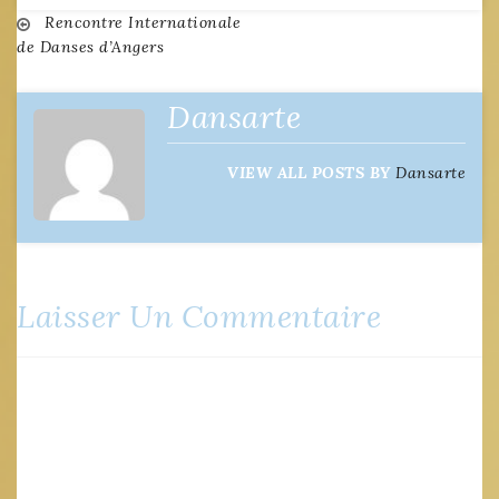
Navigation
Rencontre Internationale
de Danses d’Angers
de
Dansarte
l’article
VIEW ALL POSTS BY
Dansarte
Laisser Un Commentaire