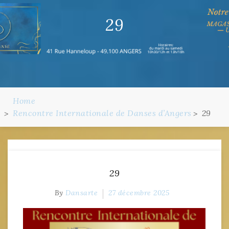
29
Home
Rencontre Internationale de Danses d’Angers
29
29
By
Dansarte
27 décembre 2025