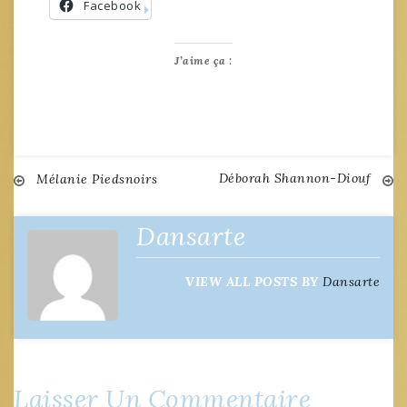
Facebook
J’aime ça :
Déborah Shannon-Diouf
Navigation
Mélanie Piedsnoirs
de
Dansarte
l’article
VIEW ALL POSTS BY
Dansarte
Laisser Un Commentaire