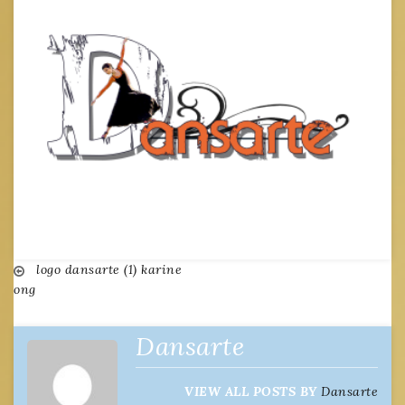
Navigation
logo dansarte (1) karine
ong
de
Dansarte
l’article
VIEW ALL POSTS BY
Dansarte