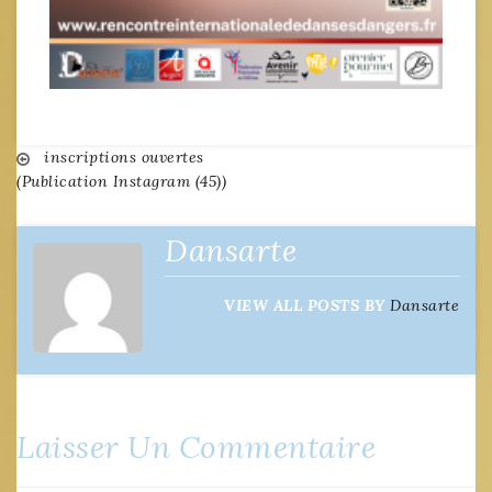
Navigation
inscriptions ouvertes
(Publication Instagram (45))
de
Dansarte
l’article
VIEW ALL POSTS BY
Dansarte
Laisser Un Commentaire