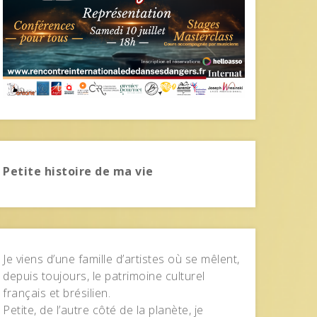
Petite histoire de ma vie
Je viens d’une famille d’artistes où se mêlent,
depuis toujours, le patrimoine culturel
français et brésilien.
Petite, de l’autre côté de la planète, je