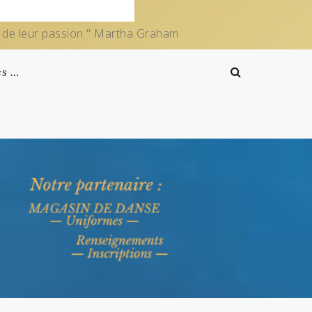
e de leur passion " Martha Graham
es …