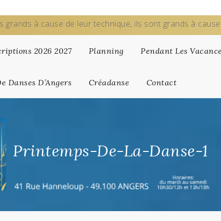
s grands à cause de leur technique, ils sont grands à caus
criptions 2026 2027
Planning
Pendant Les Vacanc
De Danses D’Angers
Créadanse
Contact
Printemps-De-La-Danse-1