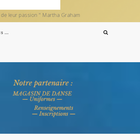
e de leur passion " Martha Graham
es …