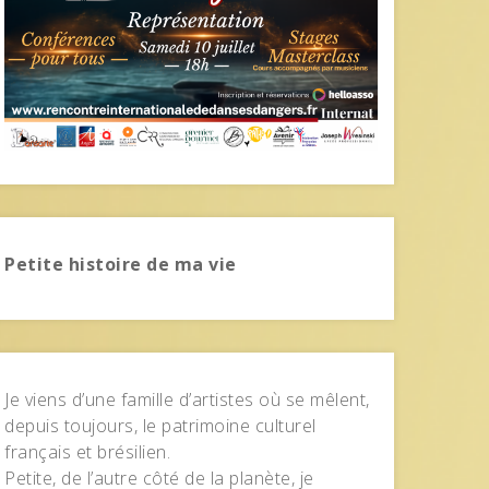
Petite histoire de ma vie
Je viens d’une famille d’artistes où se mêlent,
depuis toujours, le patrimoine culturel
français et brésilien.
Petite, de l’autre côté de la planète, je