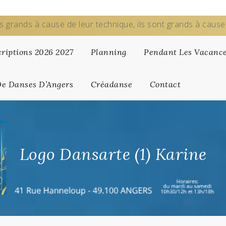
s grands à cause de leur technique, ils sont grands à caus
criptions 2026 2027
Planning
Pendant Les Vacanc
De Danses D’Angers
Créadanse
Contact
Logo Dansarte (1) Karine