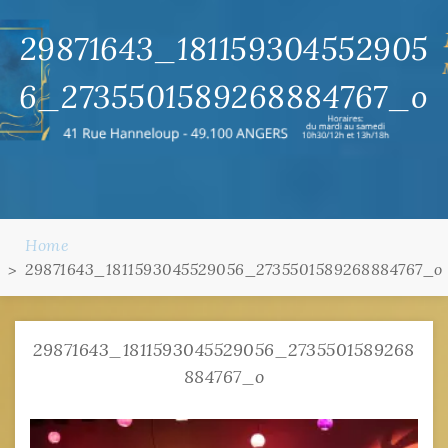
29871643_181159304552905
6_2735501589268884767_o
Home
29871643_1811593045529056_2735501589268884767_o
29871643_1811593045529056_2735501589268
884767_o