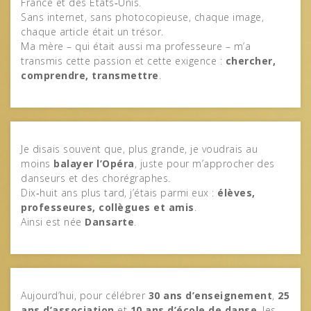
France et des États‑Unis.
Sans internet, sans photocopieuse, chaque image,
chaque article était un trésor.
Ma mère – qui était aussi ma professeure – m’a
transmis cette passion et cette exigence :
chercher,
comprendre, transmettre
.
Je disais souvent que, plus grande, je voudrais au
moins
balayer l’Opéra
, juste pour m’approcher des
danseurs et des chorégraphes.
Dix‑huit ans plus tard, j’étais parmi eux :
élèves,
professeures, collègues et amis
.
Ainsi est née
Dansarte
.
Aujourd’hui, pour célébrer
30 ans d’enseignement
,
25
ans d’association
et
10 ans d’école de danse
, les