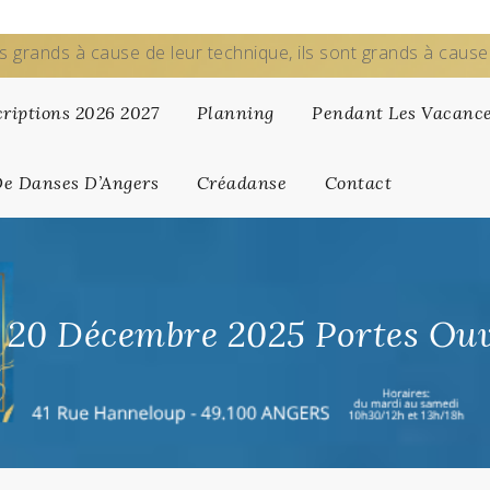
s grands à cause de leur technique, ils sont grands à caus
criptions 2026 2027
Planning
Pendant Les Vacanc
De Danses D’Angers
Créadanse
Contact
u 20 Décembre 2025 Portes Ouv