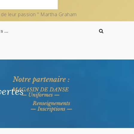
e de leur passion " Martha Graham
es …
ertes