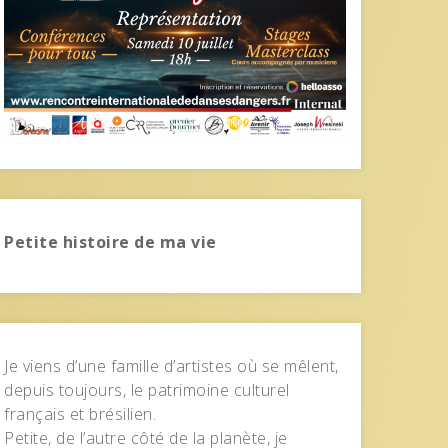
Petite histoire de ma vie
Je viens d’une famille d’artistes où se mêlent,
depuis toujours, le patrimoine culturel
français et brésilien.
Petite, de l’autre côté de la planète, je