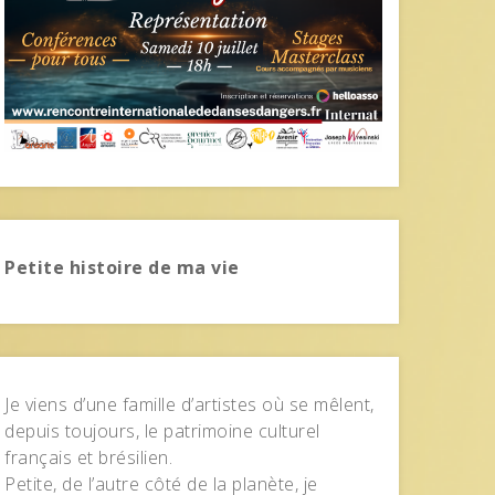
Petite histoire de ma vie
Je viens d’une famille d’artistes où se mêlent,
depuis toujours, le patrimoine culturel
français et brésilien.
Petite, de l’autre côté de la planète, je