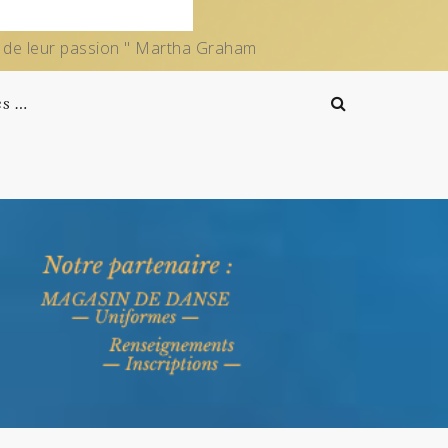
e de leur passion " Martha Graham
es …