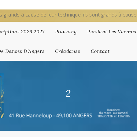
s grands à cause de leur technique, ils sont grands à caus
criptions 2026 2027
Planning
Pendant Les Vacanc
De Danses D’Angers
Créadanse
Contact
2