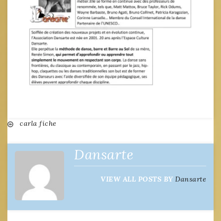
Navigation
carla fiche
de
Dansarte
l’article
VIEW ALL POSTS BY
Dansarte