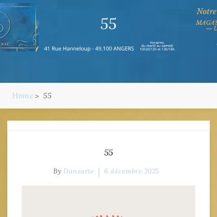
55
Home
55
55
By
Dansarte
6 décembre 2025