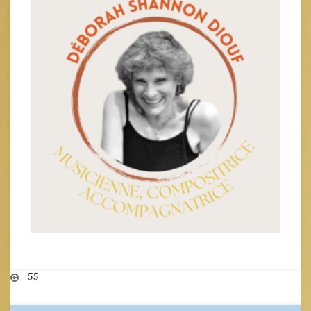
Navigation
55