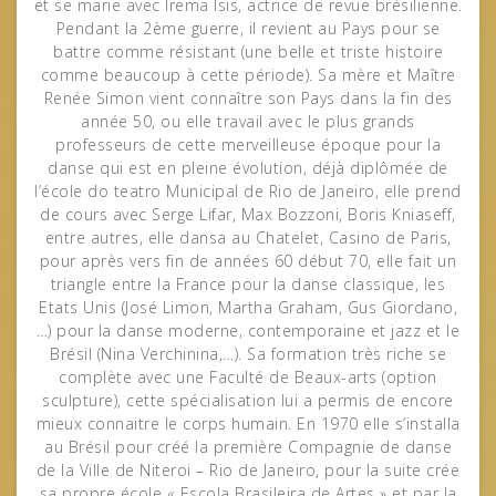
et se marie avec Irema Isis, actrice de revue brésilienne.
Pendant la 2ème guerre, il revient au Pays pour se
battre comme résistant (une belle et triste histoire
comme beaucoup à cette période). Sa mère et Maître
Renée Simon vient connaître son Pays dans la fin des
année 50, ou elle travail avec le plus grands
professeurs de cette merveilleuse époque pour la
danse qui est en pleine évolution, déjà diplômée de
l’école do teatro Municipal de Rio de Janeiro, elle prend
de cours avec Serge Lifar, Max Bozzoni, Boris Kniaseff,
entre autres, elle dansa au Chatelet, Casino de Paris,
pour après vers fin de années 60 début 70, elle fait un
triangle entre la France pour la danse classique, les
Etats Unis (José Limon, Martha Graham, Gus Giordano,
…) pour la danse moderne, contemporaine et jazz et le
Brésil (Nina Verchinina,…). Sa formation très riche se
complète avec une Faculté de Beaux-arts (option
sculpture), cette spécialisation lui a permis de encore
mieux connaitre le corps humain. En 1970 elle s’installa
au Brésil pour créé la première Compagnie de danse
de la Ville de Niteroi – Rio de Janeiro, pour la suite crée
sa propre école « Escola Brasileira de Artes » et par la