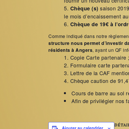
fournir un nouveau certific
saison 2019/
Chèque (s)
le mois d’encaissement au
Chèque de 19€ à l’ord
Comme indiqué dans notre règlement i
structure nous permet d’investir da
résidents à Angers
, ayant un QF inf
Copie Carte partenaire 
Formulaire carte partena
Lettre de la CAF mentio
Chèque caution de 91,4
Cours de barre au sol r
Afin de privilégier nos 
DÉTAI
Ajouter au calendrier