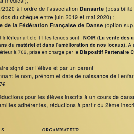
at médical);
2020 à l’ordre de l’association
(possibilit
Dansarte
 dos du chèque entre juin 2019 et mai 2020) ;
(option sup.
re de la Fédération Française de Danse
ntérieur article 11 les tenues sont :
NOIR
(La vente des a
ns du matériel et dans l’amélioration de nos locaux).
A a
érieur à 706, prise en charge par le
Dispositif Partenaire 
;
ire signé par l’élève et par un parent
nnant le nom, prénom et date de naissance de l’enfan
7€
éductions pour les élèves inscrits à un cours de dans
familles adhérentes, réductions à partir du 2ème inscri
LS
ORGANISATEUR