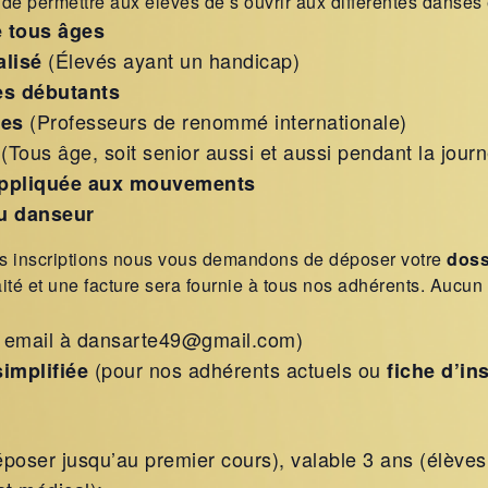
de permettre aux élèves de s’ouvrir aux différentes danses e
e tous âges
(Élevés ayant un handicap)
alisé
es débutants
(Professeurs de renommé internationale)
ues
(Tous âge, soit senior aussi et aussi pendant la jour
appliquée aux mouvements
u danseur
les inscriptions nous vous demandons de déposer votre
doss
traité et une facture sera fournie à tous nos adhérents. Aucun
 email à dansarte49@gmail.com)
(pour nos adhérents actuels ou
simplifiée
fiche d’in
poser jusqu’au premier cours), valable 3 ans (élèves