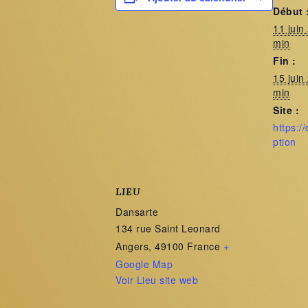
Début 
11 juin
min
Fin :
15 juin
min
Site :
https://
ption
LIEU
Dansarte
134 rue Saint Leonard
Angers
,
49100
France
+
Google Map
Voir Lieu site web