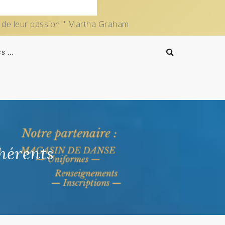
e de leur passion " Martha Graham
es …
hérents