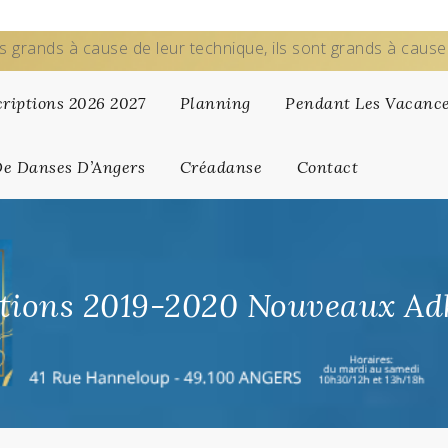
s grands à cause de leur technique, ils sont grands à caus
criptions 2026 2027
Planning
Pendant Les Vacanc
De Danses D’Angers
Créadanse
Contact
ptions 2019-2020 Nouveaux Ad