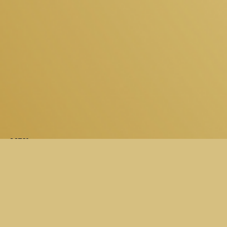
LIEU
Dansarte
134 rue Saint Leonard
Angers
,
49100
France
+ Google Map
Voir Lieu site web