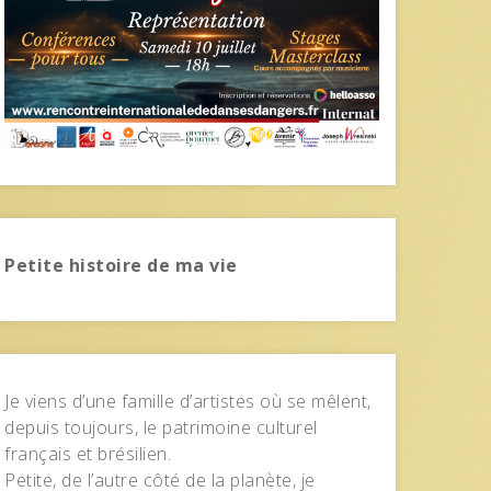
Petite histoire de ma vie
Je viens d’une famille d’artistes où se mêlent,
depuis toujours, le patrimoine culturel
français et brésilien.
Petite, de l’autre côté de la planète, je