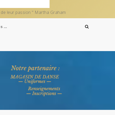
e de leur passion " Martha Graham
es …