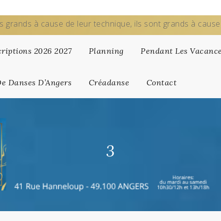
s grands à cause de leur technique, ils sont grands à caus
criptions 2026 2027
Planning
Pendant Les Vacanc
De Danses D’Angers
Créadanse
Contact
3