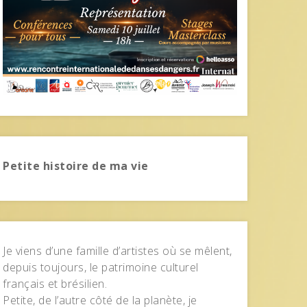
Petite histoire de ma vie
Je viens d’une famille d’artistes où se mêlent,
depuis toujours, le patrimoine culturel
français et brésilien.
Petite, de l’autre côté de la planète, je