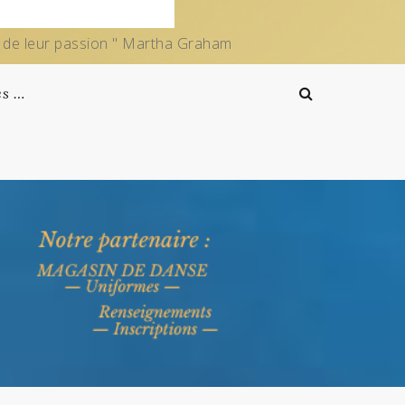
e de leur passion " Martha Graham
es …