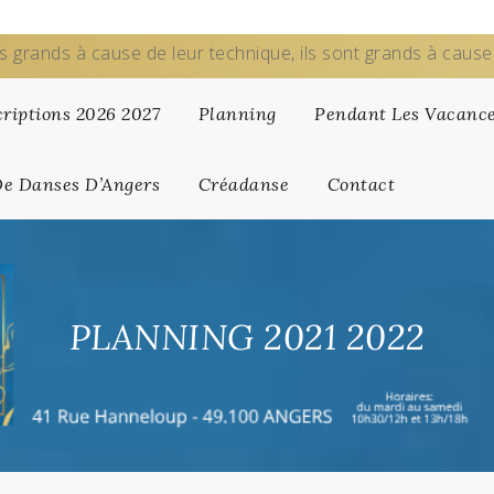
s grands à cause de leur technique, ils sont grands à caus
criptions 2026 2027
Planning
Pendant Les Vacanc
De Danses D’Angers
Créadanse
Contact
PLANNING 2021 2022