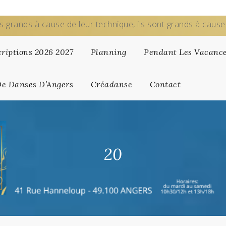
s grands à cause de leur technique, ils sont grands à caus
criptions 2026 2027
Planning
Pendant Les Vacanc
De Danses D’Angers
Créadanse
Contact
20