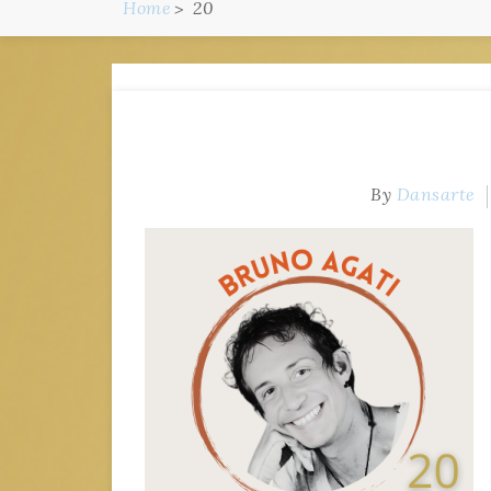
Home
20
By
Dansarte