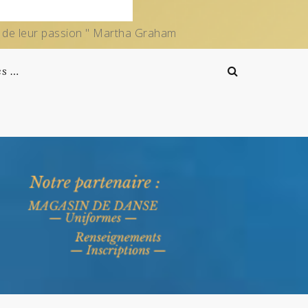
e de leur passion " Martha Graham
es …