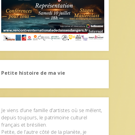
Petite histoire de ma vie
Je viens d’une famille d’artistes où se mêlent,
depuis toujours, le patrimoine culturel
français et brésilien.
Petite, de l’autre côté de la planète, je