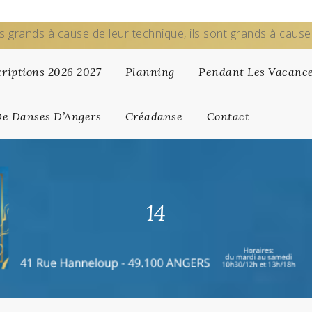
s grands à cause de leur technique, ils sont grands à caus
criptions 2026 2027
Planning
Pendant Les Vacanc
De Danses D’Angers
Créadanse
Contact
14