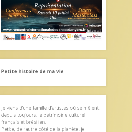
Petite histoire de ma vie
Je viens d’une famille d’artistes où se mêlent,
depuis toujours, le patrimoine culturel
français et brésilien.
Petite, de l’autre côté de la planète, je