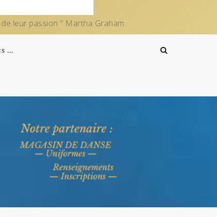
e de leur passion " Martha Graham
es …