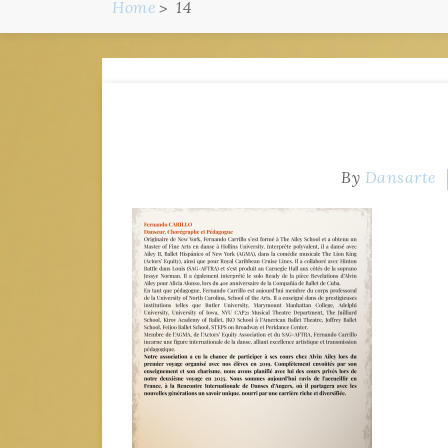
Home
14
By
Dansarte