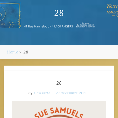
28
Home
28
28
By
Dansarte
27 décembre 2025